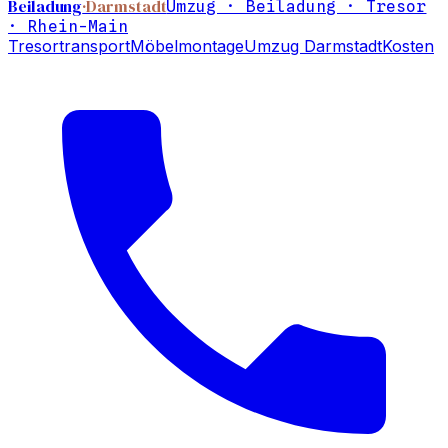
Beiladung
·Darmstadt
Umzug · Beiladung · Tresor
· Rhein-Main
Tresortransport
Möbelmontage
Umzug Darmstadt
Kosten