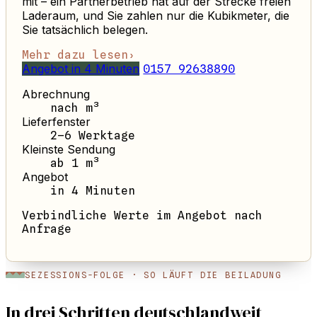
mit – ein Partnerbetrieb hat auf der Strecke freien
Laderaum, und Sie zahlen nur die Kubikmeter, die
Sie tatsächlich belegen.
Mehr dazu lesen
›
Angebot in 4 Minuten
0157 92638890
Abrechnung
nach m³
Lieferfenster
2–6 Werktage
Kleinste Sendung
ab 1 m³
Angebot
in 4 Minuten
Verbindliche Werte im Angebot nach
Anfrage
SEZESSIONS-FOLGE · SO LÄUFT DIE BEILADUNG
In drei Schritten deutschlandweit