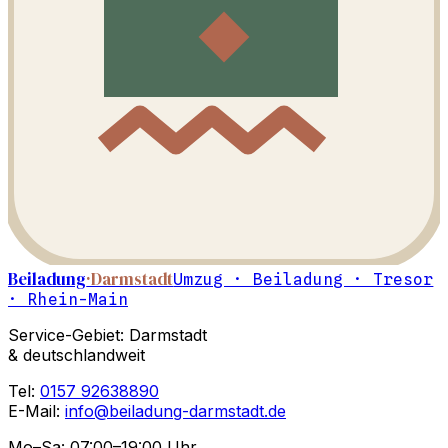
Beiladung
·Darmstadt
Umzug · Beiladung · Tresor
· Rhein-Main
Service-Gebiet: Darmstadt
& deutschlandweit
Tel:
0157 92638890
E-Mail:
info@beiladung-darmstadt.de
Mo–Sa: 07:00–19:00 Uhr