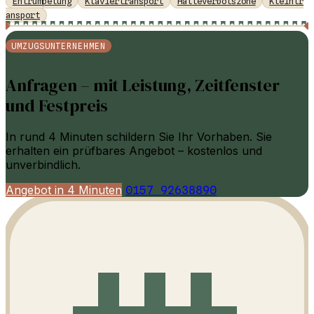
Entrümpelung
Klaviertransport
Halteverbotszone
Kleintr
ansport
UMZUGSUNTERNEHMEN
Anfragen – mit Leistung, Zeitfenster
und Festpreis
In rund 4 Minuten schildern Sie Ihr Vorhaben. Sie
erhalten ein prüfbares Angebot – kostenlos und
unverbindlich.
Angebot in 4 Minuten
0157 92638890