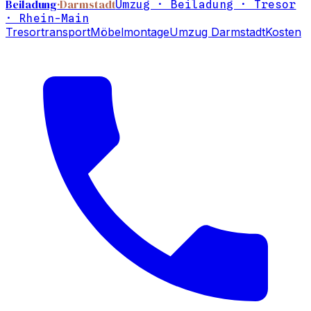
Beiladung
·Darmstadt
Umzug · Beiladung · Tresor
· Rhein-Main
Tresortransport
Möbelmontage
Umzug Darmstadt
Kosten