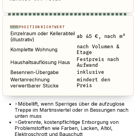
POSITION
RICHTWERT
Einzelraum oder Kellerabteil
ab 45 €, nach m³
(illustrativ)
nach Volumen &
Komplette Wohnung
Etage
Festpreis nach
Haushaltsauflösung Haus
Aufwand
Besenrein-Übergabe
inklusive
Wertanrechnung
mindert den
verwertbarer Stücke
Preis
×
Möbellift, wenn Sperriges über die aufzuglose
Treppe im Martinsviertel oder in Bessungen nach
unten muss
×
Getrennte, kostenpflichtige Entsorgung von
Problemstoffen wie Farben, Lacken, Altöl,
Elektroschrott und Bauschutt