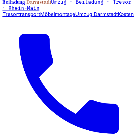
Beiladung
·Darmstadt
Umzug · Beiladung · Tresor
· Rhein-Main
Tresortransport
Möbelmontage
Umzug Darmstadt
Kosten