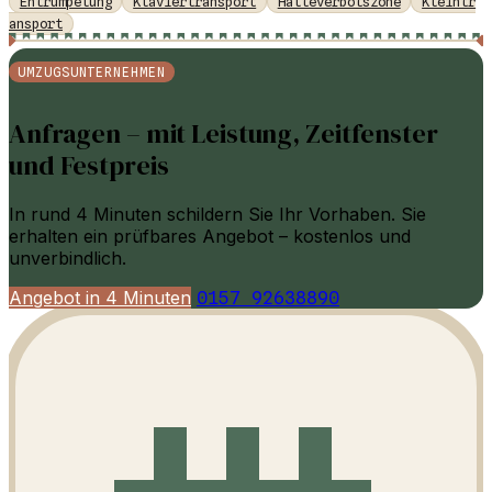
Entrümpelung
Klaviertransport
Halteverbotszone
Kleintr
ansport
UMZUGSUNTERNEHMEN
Anfragen – mit Leistung, Zeitfenster
und Festpreis
In rund 4 Minuten schildern Sie Ihr Vorhaben. Sie
erhalten ein prüfbares Angebot – kostenlos und
unverbindlich.
Angebot in 4 Minuten
0157 92638890