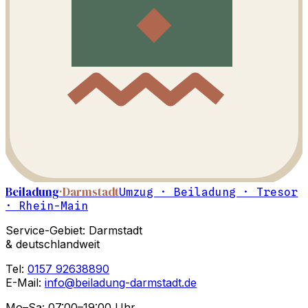
Beiladung
·Darmstadt
Umzug · Beiladung · Tresor
· Rhein-Main
Service-Gebiet: Darmstadt
& deutschlandweit
Tel:
0157 92638890
E-Mail:
info@beiladung-darmstadt.de
Mo–Sa: 07:00–19:00 Uhr