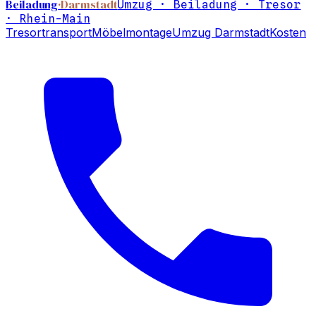
Beiladung
·Darmstadt
Umzug · Beiladung · Tresor
· Rhein-Main
Tresortransport
Möbelmontage
Umzug Darmstadt
Kosten