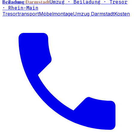
Beiladung
·Darmstadt
Umzug · Beiladung · Tresor
· Rhein-Main
Tresortransport
Möbelmontage
Umzug Darmstadt
Kosten