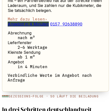
mit – ein Partnerbetrieb hat auf der Strecke freien
Laderaum, und Sie zahlen nur die Kubikmeter, die
Sie tatsächlich belegen.
Mehr dazu lesen
›
Angebot in 4 Minuten
0157 92638890
Abrechnung
nach m³
Lieferfenster
2–6 Werktage
Kleinste Sendung
ab 1 m³
Angebot
in 4 Minuten
Verbindliche Werte im Angebot nach
Anfrage
SEZESSIONS-FOLGE · SO LÄUFT DIE BEILADUNG
In drei Schritten deutschlandweit