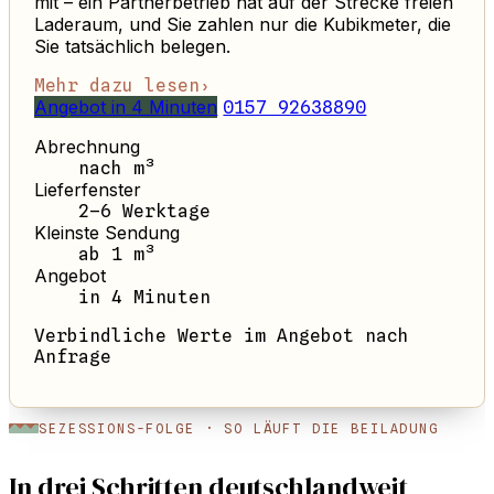
mit – ein Partnerbetrieb hat auf der Strecke freien
Laderaum, und Sie zahlen nur die Kubikmeter, die
Sie tatsächlich belegen.
Mehr dazu lesen
›
Angebot in 4 Minuten
0157 92638890
Abrechnung
nach m³
Lieferfenster
2–6 Werktage
Kleinste Sendung
ab 1 m³
Angebot
in 4 Minuten
Verbindliche Werte im Angebot nach
Anfrage
SEZESSIONS-FOLGE · SO LÄUFT DIE BEILADUNG
In drei Schritten deutschlandweit