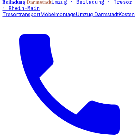
Beiladung
·Darmstadt
Umzug · Beiladung · Tresor
· Rhein-Main
Tresortransport
Möbelmontage
Umzug Darmstadt
Kosten