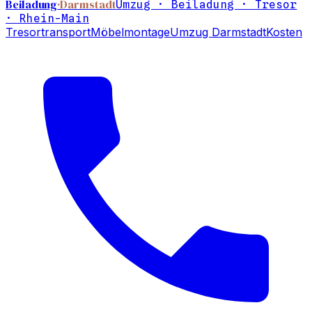
Beiladung
·Darmstadt
Umzug · Beiladung · Tresor
· Rhein-Main
Tresortransport
Möbelmontage
Umzug Darmstadt
Kosten