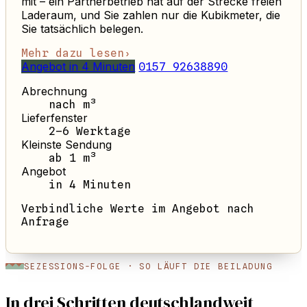
mit – ein Partnerbetrieb hat auf der Strecke freien
Laderaum, und Sie zahlen nur die Kubikmeter, die
Sie tatsächlich belegen.
Mehr dazu lesen
›
Angebot in 4 Minuten
0157 92638890
Abrechnung
nach m³
Lieferfenster
2–6 Werktage
Kleinste Sendung
ab 1 m³
Angebot
in 4 Minuten
Verbindliche Werte im Angebot nach
Anfrage
SEZESSIONS-FOLGE · SO LÄUFT DIE BEILADUNG
In drei Schritten deutschlandweit