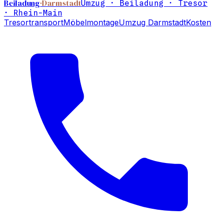
Beiladung
·Darmstadt
Umzug · Beiladung · Tresor
· Rhein-Main
Tresortransport
Möbelmontage
Umzug Darmstadt
Kosten