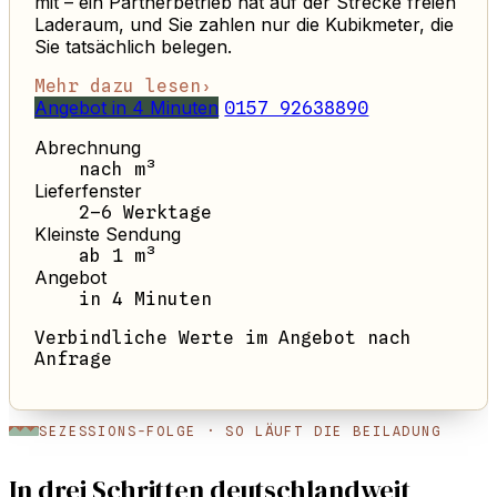
mit – ein Partnerbetrieb hat auf der Strecke freien
Laderaum, und Sie zahlen nur die Kubikmeter, die
Sie tatsächlich belegen.
Mehr dazu lesen
›
Angebot in 4 Minuten
0157 92638890
Abrechnung
nach m³
Lieferfenster
2–6 Werktage
Kleinste Sendung
ab 1 m³
Angebot
in 4 Minuten
Verbindliche Werte im Angebot nach
Anfrage
SEZESSIONS-FOLGE · SO LÄUFT DIE BEILADUNG
In drei Schritten deutschlandweit