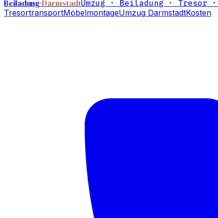
Beiladung
·Darmstadt
Umzug · Beiladung · Tresor ·
Tresortransport
Möbelmontage
Umzug Darmstadt
Kosten