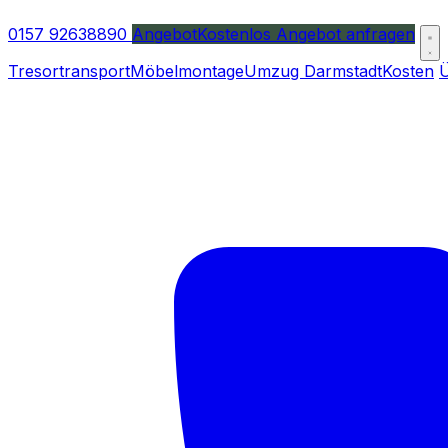
0157 92638890
Angebot
Kostenlos Angebot anfragen
Tresortransport
Möbelmontage
Umzug Darmstadt
Kosten
Ü